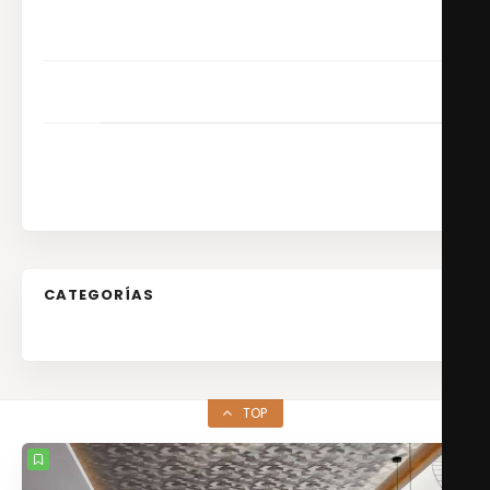
17
18
19
20
21
22
23
24
25
26
27
28
29
30
31
CATEGORÍAS
No hay categorías
TOP