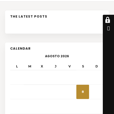
THE LATEST POSTS
No posts
CALENDAR
AGOSTO 2026
L
M
X
J
V
S
D
1
2
3
4
5
6
7
8
9
10
11
12
13
14
15
16