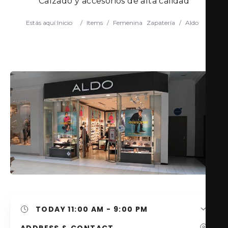
Calzado y accesorios de alta calidad
Estás aquí:
Inicio
/
Items
/
Femenina
Zapatería
/
Aldo
Search
TODAY
11:00 AM - 9:00 PM
ADDRESS & CONTACT