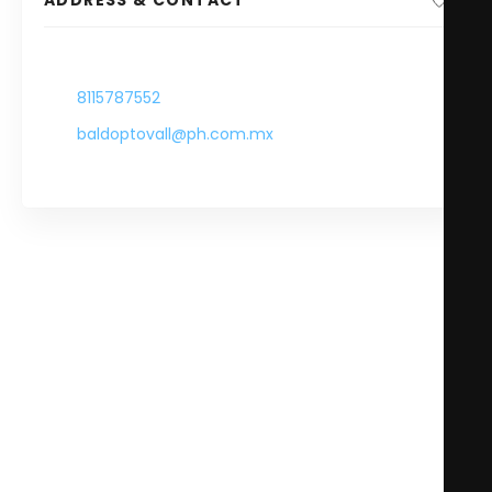
-
8115787552
baldoptovall@ph.com.mx
-
Aldo se especializa en la creación calzado y
accesorios de moda de alta calidad. Esta marca pone
atención cercana al detalle y al trabajo fino artesanal.
Esta dedicada a traer tanto calidad como la ultima
moda a precios accesibles, temporada tras
temporada.