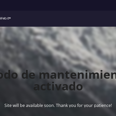
Web.it®
do de mantenimie
activado
Site will be available soon. Thank you for your patience!