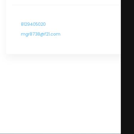
-
8129405020
mgr8738@f21.com
-
Una marca completamente comprometida en la
comodidad y estilo único para los jovenes,
adaptandose a la moda actual, como también siendo
reales con su larga colección de tallas, para mujeres y
hombres también. Descubre los dos niveles de
boutique que ofrece Forever 21 en Punto Valle.