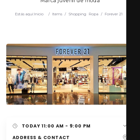
Marca juvenil de moda
Estás aquí:
Inicio
/
Items
/
Shopping
Ropa
/
Forever 21
Search
TODAY
11:00 AM - 9:00 PM
ADDRESS & CONTACT