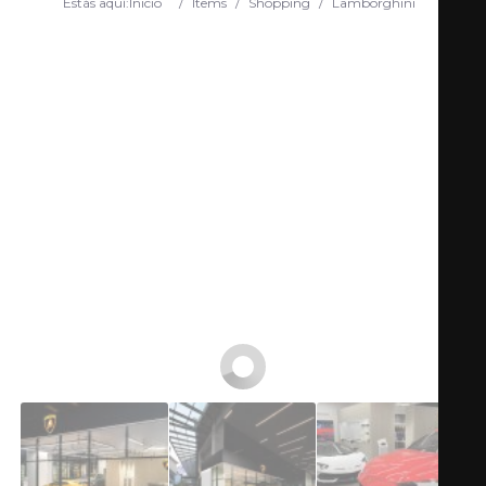
Estás aquí:
Inicio
/
Items
/
Shopping
/
Lamborghini
Search