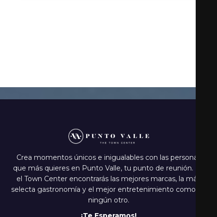
El requisito previo para todo su diseño y artesanía es
que venga de un equipo de artesanos altamente
calificados, todos entrenados en el delicado arte de la
orfebrería.
Crea momentos únicos e inigualables con las personas
que más quieres en Punto Valle, tu punto de reunión. En
el Town Center encontrarás las mejores marcas, la más
selecta gastronomía y el mejor entretenimiento como en
ningún otro.
¡Te Esperamos!