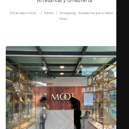
Artesanías y orfebrería
Estás aquí:
Inicio
/
Items
/
Shopping
Accesorios para Vestir
/
Mooi
Search