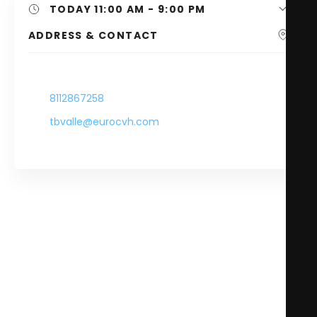
TODAY
11:00 AM - 9:00 PM
ADDRESS & CONTACT
-
8112867258
tbvalle@eurocvh.com
-
Desde el principio Ted tuvo una clara y firme fijación
con la calidad del producto y la atención a los
detalles, así como un sentido del humor poco
convencional. En todo lo que se produce bajo el
nombre de Ted Baker, la materia prima principal es
su personalidad.