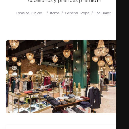
Accesorios y prendas premium
Estás aquí:
Inicio
/
Items
/
General
Ropa
/
Ted Baker
Search