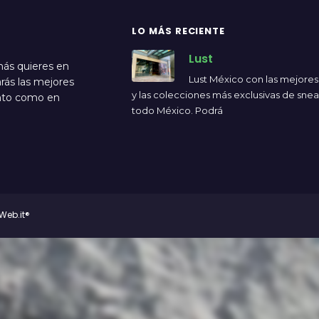
LO MÁS RECIENTE
Lust
más quieres en
Lust México con las mejore
rás las mejores
y las colecciones más exclusivas de sne
ento como en
todo México. Podrá
Web.it®