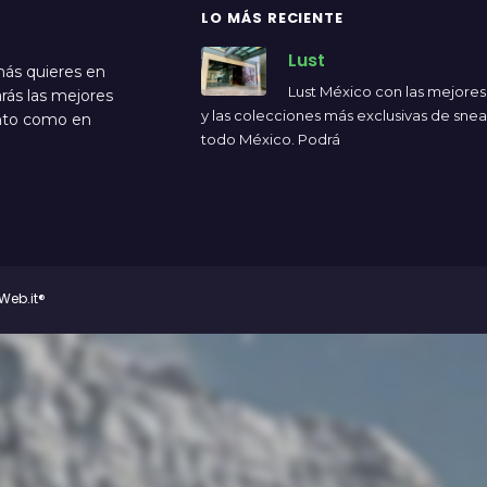
LO MÁS RECIENTE
Lust
más quieres en
Lust México con las mejore
rás las mejores
y las colecciones más exclusivas de sne
ento como en
todo México. Podrá
Web.it®