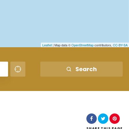
Leaflet
| Map data ©
OpenStreetMap
contributors,
CC-BY-SA
Search
SHARE
THIS PAGE