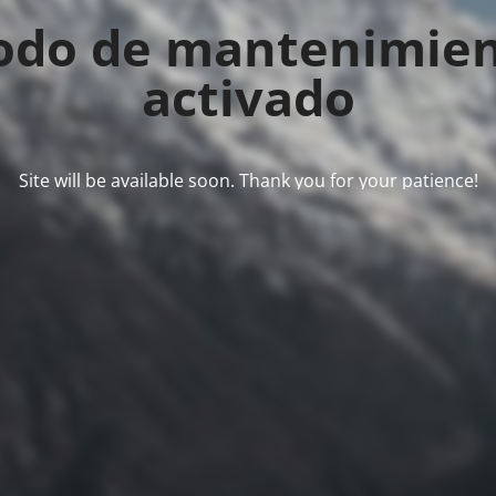
do de mantenimie
activado
Site will be available soon. Thank you for your patience!