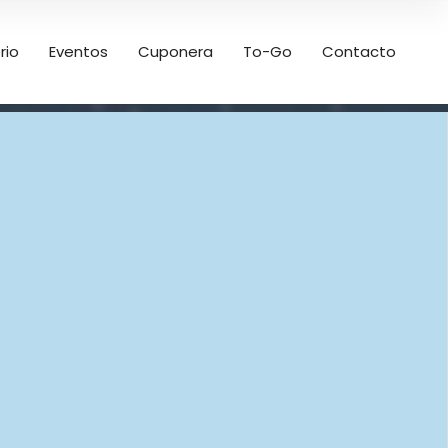
rio
Eventos
Cuponera
To-Go
Contacto