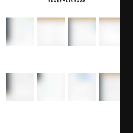
SHARE
THIS PAGE
Search
Theme
Theme
Theme
Theme
Admin:
Admin:
Admin: Item
Admin:
General
Typography
Category
Packages
Page Builder
Items
Detail Item
Item
Page
Categories
Detail Page