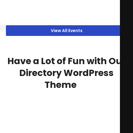
View All Events
Have a Lot of Fun with Our
Directory WordPress
Theme
Lorem ipsum dolor sit amet, consectetur adipiscing
elit, sed do eiusmod tempor incididunt ut labore et
dolore magna aliqua. Ut enim ad minim veniam, quis
nostrud exercitation ullamco laboris nisi ut aliquip ex
ea commodo consequat.