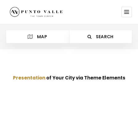
MAP
SEARCH
Presentation
of Your City via Theme Elements
Lorem ipsum dolor sit amet, consectetur adipiscing
elit, sed do eiusmod tempor incididunt ut labore et
dolore magna aliqua. Ut enim ad minim veniam, quis
nostrud exercitation ullamco laboris nisi ut aliquip ex
ea commodo consequat.