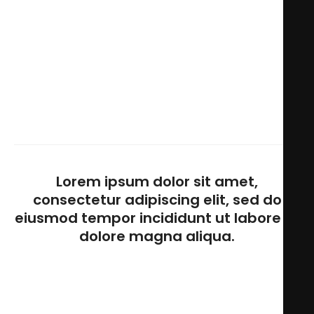
Sonora Prime
Steakhouse Contemporáneo
Somos un Steakhouse Contemporáneo donde podrás
disfrutar de la mejor selección de cortes Prime y Dry
Aged obtenidos de razas de genética superior como
Black Angus, Wagyu Americano y Australiano.
Disfruta de los sabores de nuestra Pesca Responsable
y una increíble cava de vinos premium que incluye
Punto Medio, la etiqueta de la casa. Todo dentro de
una arquitectura vanguardista creada para disfrutar
de nuestra High Mixology y la selección de nuestros
DJ Residentes y Sonora Music.
Lorem ipsum dolor sit amet,
consectetur adipiscing elit, sed do
eiusmod tempor incididunt ut labore et
dolore magna aliqua.
Lorem ipsum dolor sit amet, consectetur adipiscing
elit, sed do eiusmod tempor incididunt ut labore et
dolore magna aliqua.